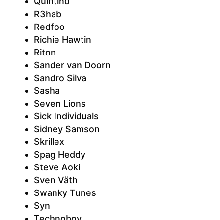
Quintino
R3hab
Redfoo
Richie Hawtin
Riton
Sander van Doorn
Sandro Silva
Sasha
Seven Lions
Sick Individuals
Sidney Samson
Skrillex
Spag Heddy
Steve Aoki
Sven Väth
Swanky Tunes
Syn
Technoboy