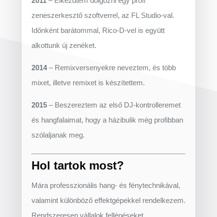
2011
– Elkezdtem dolgozni egy profi
zeneszerkesztő szoftverrel, az FL Studio-val.
Időnként barátommal, Rico-D-vel is együtt
alkottunk új zenéket.
2014
– Remixversenyekre neveztem, és több
mixet, illetve remixet is készítettem.
2015
– Beszereztem az első DJ-kontrolleremet
és hangfalaimat, hogy a házibulik még profibban
szólaljanak meg.
Hol tartok most?
Mára professzionális hang- és fénytechnikával,
valamint különböző effektgépekkel rendelkezem.
Rendszeresen vállalok fellépéseket