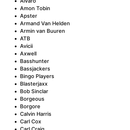
Alvaro
Amon Tobin
Apster
Armand Van Helden
Armin van Buuren
ATB
Avicii
Axwell
Basshunter
Bassjackers
Bingo Players
Blasterjaxx
Bob Sinclar
Borgeous
Borgore
Calvin Harris
Carl Cox
Carl Craig