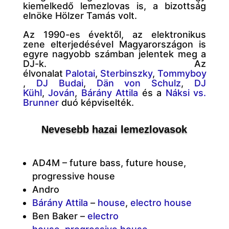
kiemelkedő lemezlovas is, a bizottság
elnöke Hölzer Tamás volt.
Az 1990-es évektől, az elektronikus
zene elterjedésével Magyarországon is
egyre nagyobb számban jelentek meg a
DJ-k. Az
élvonalat
Palotai
,
Sterbinszky
,
Tommyboy
,
DJ Budai
,
Dän von Schulz
,
DJ
Kühl
,
Jován
,
Bárány Attila
és a
Náksi vs.
Brunner
duó képviselték.
Nevesebb hazai lemezlovasok
AD4M – future bass, future house,
progressive house
Andro
Bárány Attila
–
house
,
electro house
Ben Baker –
electro