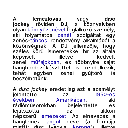
A
lemezlovas
vagy
disc
jockey
röviden
DJ
, a köznyelvben
olyan
könnyűzenével
foglalkozó személy,
aki folyamatos
zenét
szolgáltat egy
zenés-
táncos
rendezvény alkalmából a
közönségnek. A DJ jellemzője, hogy
széles körű ismeretekkel bír az általa
képviselt illetve kedvelt
zenei
műfajokban
, és többnyire saját
hanghordozókészlettel is rendelkezik,
tehát egyben zenei gyűjtőről is
beszélhetünk.
A
disc jockey
eredetileg azt a személyt
jelentette az
1950-es
években
Amerikában
, aki
rádióműsorokban bejelentette és
lejátszotta az akkori
népszerű
lemezeket
. Az elnevezés a
hanglemez
angol
neve (a formája
miatt):
disc
(vagyis „
korong
”), illetve