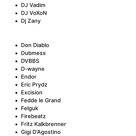
DJ Vadim
DJ VoXoN
Dj Zany
Don Diablo
Dubmess
DVBBS
D-wayne
Endor
Eric Prydz
Excision
Fedde le Grand
Felguk
Firebeatz
Fritz Kalkbrenner
Gigi D’Agostino