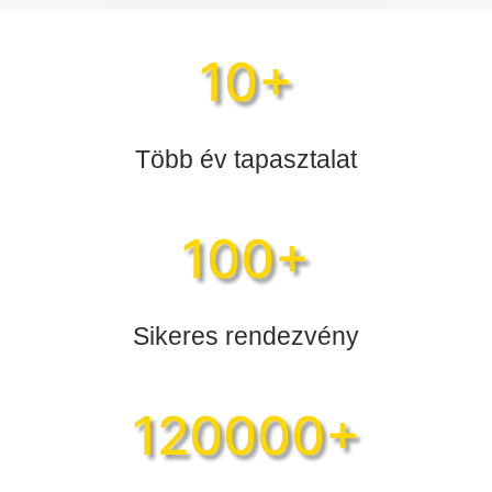
10+
Több év tapasztalat
100+
Sikeres rendezvény
120000+