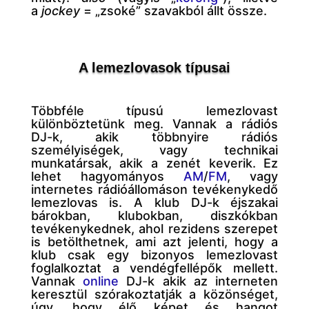
a
jockey
= „zsoké” szavakból állt össze.
A lemezlovasok típusai
Többféle típusú lemezlovast
különböztetünk meg. Vannak a rádiós
DJ-k, akik többnyire rádiós
személyiségek, vagy technikai
munkatársak, akik a zenét keverik. Ez
lehet hagyományos
AM
/
FM
, vagy
internetes rádióállomáson tevékenykedő
lemezlovas is. A klub DJ-k éjszakai
bárokban, klubokban, diszkókban
tevékenykednek, ahol rezidens szerepet
is betölthetnek, ami azt jelenti, hogy a
klub csak egy bizonyos lemezlovast
foglalkoztat a vendégfellépők mellett.
Vannak
online
DJ-k akik az interneten
keresztül szórakoztatják a közönséget,
úgy, hogy élő képet és hangot