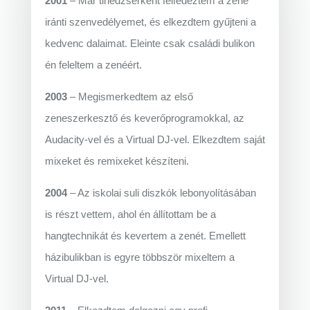
2001
– Már tinédzserként felfedeztem a zene
iránti szenvedélyemet, és elkezdtem gyűjteni a
kedvenc dalaimat. Eleinte csak családi bulikon
én feleltem a zenéért.
2003
– Megismerkedtem az első
zeneszerkesztő és keverőprogramokkal, az
Audacity-vel és a Virtual DJ-vel. Elkezdtem saját
mixeket és remixeket készíteni.
2004
– Az iskolai suli diszkók lebonyolításában
is részt vettem, ahol én állítottam be a
hangtechnikát és kevertem a zenét. Emellett
házibulikban is egyre többször mixeltem a
Virtual DJ-vel.