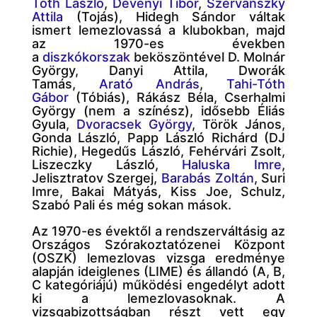
Tóth László
,
Dévényi Tibor
,
Szervánszky
Attila
(Tojás), Hidegh Sándor váltak
ismert lemezlovassá a klubokban, majd
az 1970-es években
a
diszkókorszak
beköszöntével D. Molnár
György, Danyi Attila, Dworák
Tamás,
Arató András
,
Tahi-Tóth
Gábor
(Tóbiás), Rákász Béla, Cserhalmi
György (nem a színész), idősebb Éliás
Gyula,
Dvoracsek György
, Török János,
Gonda László, Papp László Richárd (DJ
Richie), Hegedűs László, Fehérvári Zsolt,
Liszeczky László,
Haluska Imre
,
Jelisztratov Szergej,
Barabás Zoltán
, Suri
Imre, Bakai Mátyás, Kiss Joe, Schulz,
Szabó Pali és még sokan mások.
Az 1970-es évektől a rendszerváltásig az
Országos Szórakoztatózenei Központ
(OSZK) lemezlovas vizsga eredménye
alapján ideiglenes (LIME) és állandó (A, B,
C kategóriájú) működési engedélyt adott
ki a lemezlovasoknak. A
vizsgabizottságban részt vett egy