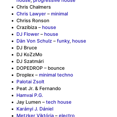
house
,
progressive house
Chris Chalmers
Chris Lawyer
–
minimal
Chriss Ronson
Crazibiza –
house
DJ Flower
–
house
Dän Von Schulz
–
funky
,
house
DJ Bruce
DJ KoZzMo
DJ Szatmári
DOPEDROP – bounce
Droplex –
minimal techno
Palotai Zsolt
Peat Jr. & Fernando
Hamvai P.G.
Jay Lumen –
tech house
Karányi J. Dániel
Metzker Viktória
–
electro