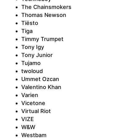
The Chainsmokers
Thomas Newson
Tiësto
Tiga
Timmy Trumpet
Tony Igy
Tony Junior
Tujamo
twoloud
Ummet Ozcan
Valentino Khan
Varien
Vicetone
Virtual Riot
VIZE
W&W
Westbam