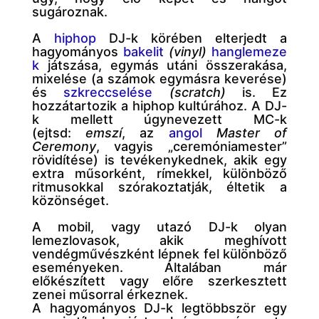
sugároznak.
A
hiphop
DJ-k körében elterjedt a
hagyományos
bakelit
(vinyl)
hanglemeze
k
játszása, egymás utáni összerakása,
mixelése (a számok egymásra keverése)
és
szkreccselése
(scratch)
is. Ez
hozzátartozik a hiphop kultúrához. A DJ-
k mellett úgynevezett MC-k
(ejtsd:
emszí
, az
angol
Master of
Ceremony
, vagyis „ceremóniamester”
rövidítése) is tevékenykednek, akik egy
extra műsorként, rímekkel, különböző
ritmusokkal szórakoztatják, éltetik a
közönséget.
A mobil, vagy utazó DJ-k olyan
lemezlovasok, akik meghívott
vendégművészként lépnek fel különböző
eseményeken. Általában már
előkészített vagy előre szerkesztett
zenei műsorral érkeznek.
A hagyományos DJ-k legtöbbször egy