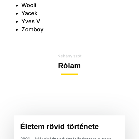
Wooli
Yacek
Yves V
Zomboy
Néhány szót
Rólam
Életem rövid története