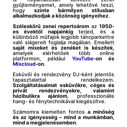
gyűjteményemet, amely lehetővé teszi,
hogy
szinte bármilyen stílusban
alkalmazkodjak a közönség igényeihez
.
Széleskörű zenei repertoárom
az
1950-
es évektől napjainkig
terjed, és a
különböző műfajok legjobb táncparkettre
való slágereit foglalja magában. Emellett
saját mixeket és zenéket is készítek
,
amelyek elérhetőek több online
platformon, például
YouTube
-on és
Mixcloud
-on
.
Esküvői és rendezvény DJ-ként jelentős
tapasztalattal rendelkezem.
Szolgáltatásaimat esküvőkre, céges és
privát rendezvényekre, valamint
házibulikra ajánlom
, professzionális
hang- és fénytechnikával kiegészítve.
Számomra kiemelten fontos
a minőség
és az igényesség – mind a munkámban,
mind a megjelenésemben
.