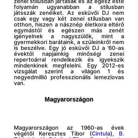
zenei stílusban jártasak és az egész este
folyamán ugyanabban a stílusban
játsszák zenéiket. Az esküvői DJ nem
csak egy vagy két zenei stílusban van
otthon, hiszen a násznép életkora eltérő
egymástól és egészen más zenét
igényelnek a nagyszülők, mint a
gyermekkori barátaink, a szüleinkről nem
is beszélve. Egy jó esküvői DJ a ’60-as
évektől napjainkig minőségi zenei
repertoárral rendelkezik és igyekszik
mindenkinek megfelelni.
Egy 2012-es
vizsgálat szerint a világon 1 és
negyedmillió professzionális lemezlovas
van.
Magyarországon
Magyarországon az 1960-as évek
végétől Keresztes Tibor (
Cintula
),
B.