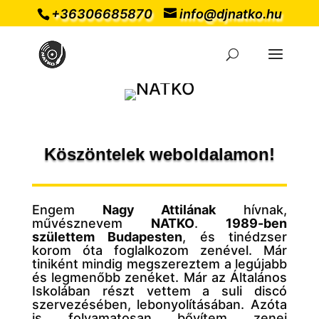
+36306685870
info@djnatko.hu
Köszöntelek weboldalamon!
Engem
Nagy Attilának
hívnak,
művésznevem
NATKO
.
1989-ben
születtem Budapesten
, és tinédzser
korom óta foglalkozom zenével. Már
tiniként mindig megszereztem a legújabb
és legmenőbb zenéket. Már az Általános
Iskolában részt vettem a suli discó
szervezésében, lebonyolításában. Azóta
is folyamatosan bővítem zenei