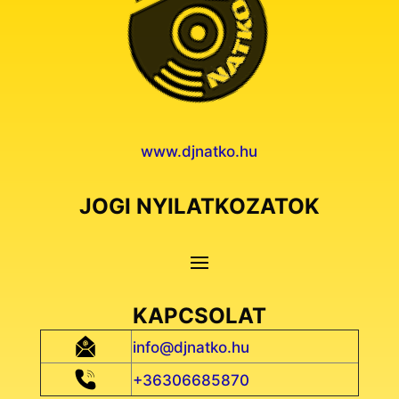
www.djnatko.hu
JOGI NYILATKOZATOK
KAPCSOLAT
info@djnatko.hu
+36306685870