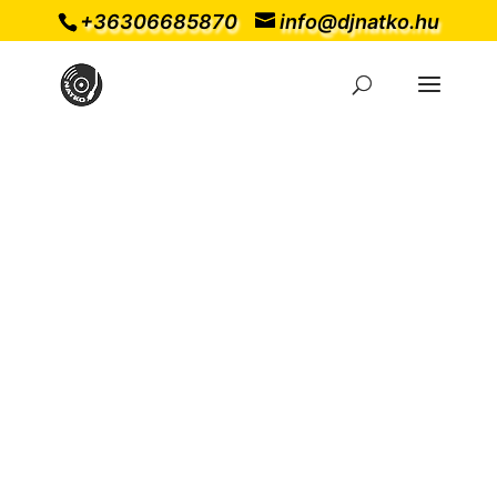
+36306685870
info@djnatko.hu
Mixek
NATKO
Remixek