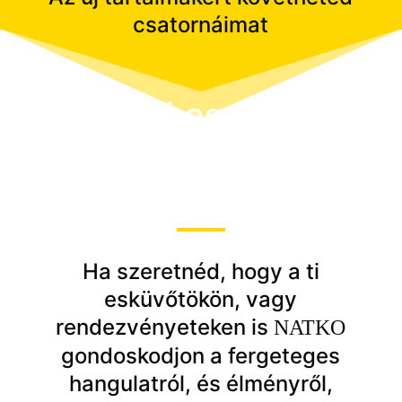
csatornáimat
Kérj egyedi
árajánlatot!
Ha szeretnéd, hogy a ti
esküvőtökön, vagy
rendezvényeteken is
NATKO
gondoskodjon a fergeteges
hangulatról, és élményről,