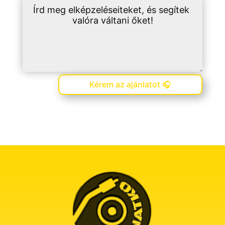
Kérem az ajánlatot 🎧