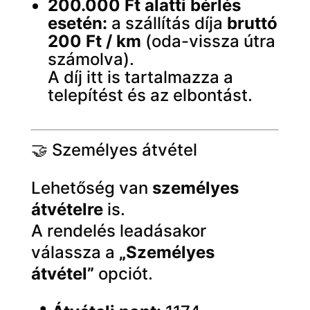
200.000 Ft alatti bérlés
esetén:
a szállítás díja
bruttó
200 Ft / km
(oda-vissza útra
számolva).
A díj itt is tartalmazza a
telepítést és az elbontást.
🤝 Személyes átvétel
Lehetőség van
személyes
átvételre
is.
A rendelés leadásakor
válassza a
„Személyes
átvétel”
opciót.