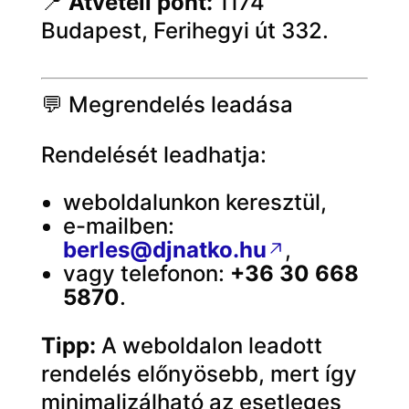
📍
Átvételi pont:
1174
Budapest, Ferihegyi út 332.
💬 Megrendelés leadása
Rendelését leadhatja:
weboldalunkon keresztül,
e-mailben:
berles@djnatko.hu
,
vagy telefonon:
+36 30 668
5870
.
Tipp:
A weboldalon leadott
rendelés előnyösebb, mert így
minimalizálható az esetleges