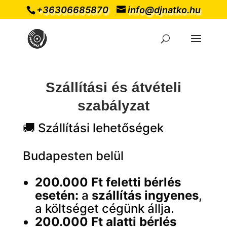
+36306685870
info@djnatko.hu
Szállítási és átvételi
szabályzat
🚚 Szállítási lehetőségek
Budapesten belül
200.000 Ft feletti bérlés
esetén:
a
szállítás ingyenes
,
a költséget cégünk állja.
200.000 Ft alatti bérlés