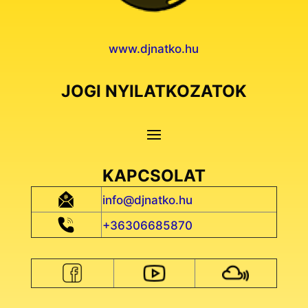
www.djnatko.hu
JOGI NYILATKOZATOK
KAPCSOLAT
info@djnatko.hu
+36306685870