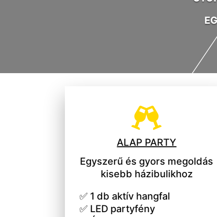
EG

ALAP PARTY
Egyszerű és gyors megoldás
kisebb házibulikhoz
✅ 1 db aktív hangfal
✅ LED partyfény