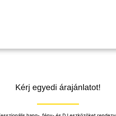
Kérj egyedi árajánlatot!
ofesszionális hang-, fény- és DJ eszközöket rendez