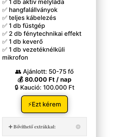
✅ 1 db aktív mélyláda
✅ hangfalállványok
✅ teljes kábelezés
✅ 1 db füstgép
✅ 2 db fénytechnikai effekt
✅ 1 db keverő
✅ 1 db vezetéknélküli
mikrofon
👥 Ajánlott: 50-75 fő
💰 80.000 Ft / nap
🔒 Kaució: 100.000 Ft
⚡Ezt kérem
➕ Bővíthető extrákkal: