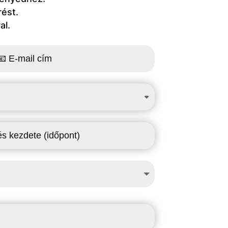
rést.
al.