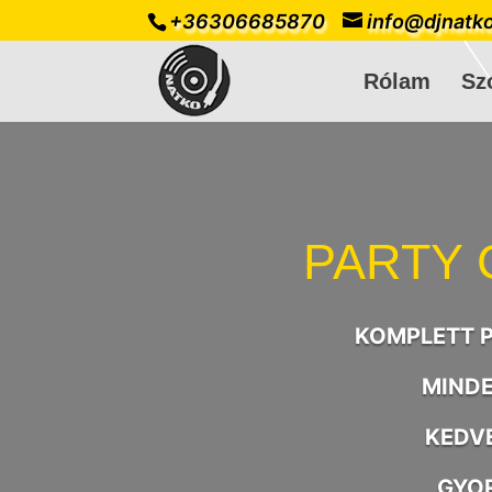
+36306685870
info@djnatk
Rólam
Sz
PARTY
KOMPLETT 
MINDE
KEDV
GYOR