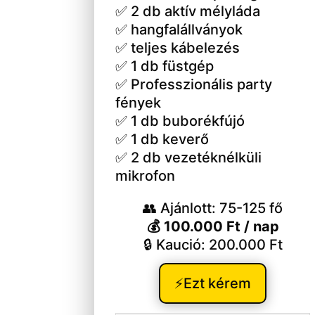
✅ 2 db aktív mélyláda
✅ hangfalállványok
✅ teljes kábelezés
✅ 1 db füstgép
✅ Professzionális party
fények
✅ 1 db buborékfújó
✅ 1 db keverő
✅ 2 db vezetéknélküli
mikrofon
👥 Ajánlott: 75-125 fő
💰 100.000 Ft / nap
🔒 Kaució: 200.000 Ft
⚡Ezt kérem