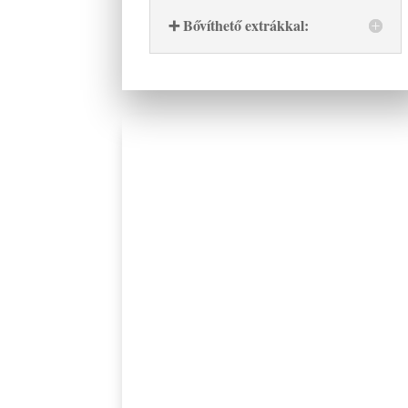
➕ Bővíthető extrákkal: