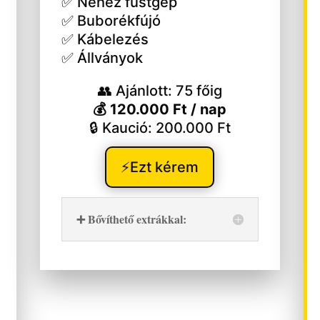
✅ Nehéz füstgép
✅ Buborékfújó
✅ Kábelezés
✅ Állványok
👥 Ajánlott: 75 főig
💰 120.000 Ft / nap
🔒 Kaució: 200.000 Ft
⚡Ezt kérem
➕ Bővíthető extrákkal: