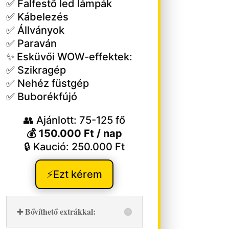
✅ Falfestő led lámpák
✅ Kábelezés
✅ Állványok
✅ Paraván
✨ Esküvői WOW-effektek:
✅ Szikragép
✅ Nehéz füstgép
✅ Buborékfújó
👥 Ajánlott: 75-125 fő
💰 150.000 Ft / nap
🔒 Kaució: 250.000 Ft
⚡Ezt kérem
➕ Bővíthető extrákkal: