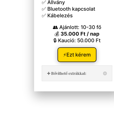
✅ Állvány
✅ Bluetooth kapcsolat
✅ Kábelezés
👥 Ajánlott: 10-30 fő
💰
35.000 Ft / nap
🔒 Kaució: 50.000 Ft
⚡Ezt kérem
➕ Bővíthető extrákkal: