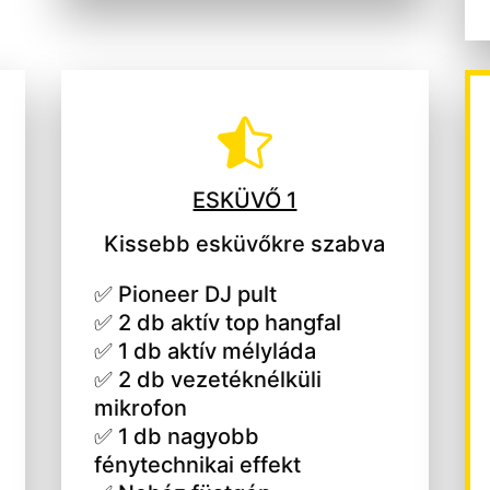

ESKÜVŐ 1
Kissebb esküvőkre szabva
✅ Pioneer DJ pult
✅ 2 db aktív top hangfal
✅ 1 db aktív mélyláda
✅ 2 db vezetéknélküli
mikrofon
✅ 1 db nagyobb
fénytechnikai effekt