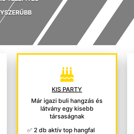
YSZERŰBB

KIS PARTY
Már igazi buli hangzás és
látvány egy kisebb
társaságnak
✅ 2 db aktív top hangfal