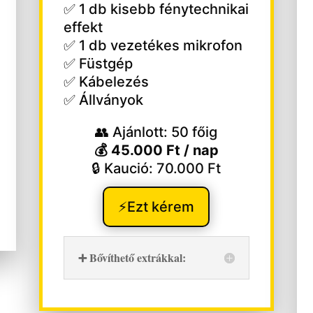
✅ 1 db kisebb fénytechnikai
effekt
✅ 1 db vezetékes mikrofon
✅ Füstgép
✅ Kábelezés
✅ Állványok
👥 Ajánlott: 50 főig
💰 45.000 Ft / nap
🔒 Kaució: 70.000 Ft
⚡Ezt kérem
➕ Bővíthető extrákkal: