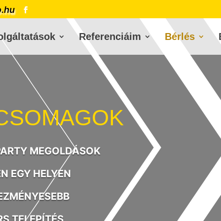
o.hu
olgáltatások
Referenciáim
Bérlés
 CSOMAGOK
PARTY MEGOLDÁSOK
N EGY HELYEN
EZMÉNYESEBB
S TELEPÍTÉS