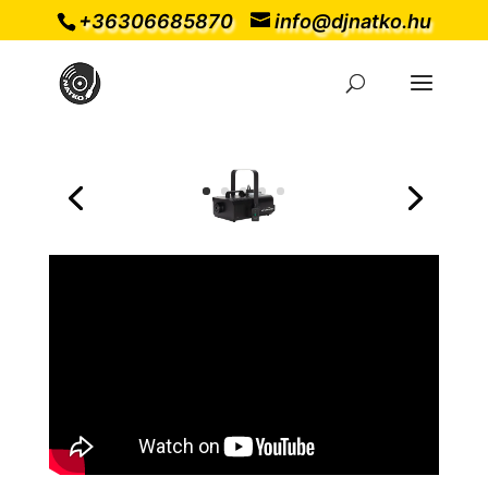
+36306685870
info@djnatko.hu