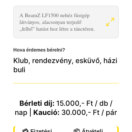
A BeamZ LF1500 nehéz füstgép
látványos, alacsonyan terjedő
„felhő” hatást hoz létre a tánctéren.
Hova érdemes bérelni?
Klub, rendezvény, esküvő, házi
buli
Bérleti díj:
15.000,- Ft / db /
nap
|
Kaució:
30.000,- Ft / pár
💳 Fizetési
📦 Átvételi