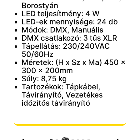
Borostyán
LED teljesítmény: 4 W
LED-ek mennyisége: 24 db
Módok: DMX, Manuális
DMX csatlakozó: 3 tűs XLR
Tápellátás: 230/240VAC
50/60Hz
Méretek: (H x Sz x Ma) 450 x
300 x 200mm
Súly: 8,75 kg
Tartozékok: Tápkábel,
Távirányító, Vezetékes
időzítős távirányító