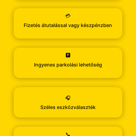
💳
Fizetés átutalással vagy készpénzben
🅿️
Ingyenes parkolási lehetőség
🎧
Széles eszközválaszték
📞