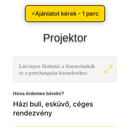
⚡Ajánlatot kérek - 1 perc
Projektor
Látványos füsthatás a fénytechnikák
és a partyhangulat kiemeléséhez.
Hova érdemes bérelni?
Házi buli, esküvő, céges
rendezvény