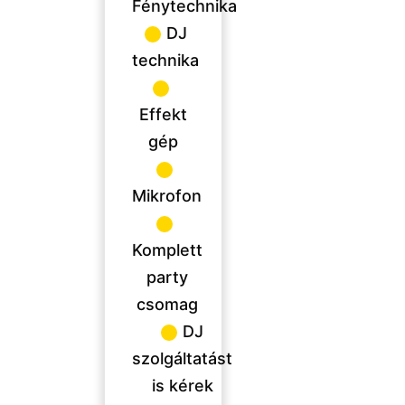
Fénytechnika
DJ
technika
Effekt
gép
Mikrofon
Komplett
party
csomag
DJ
szolgáltatást
is kérek