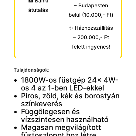
🏦 Banki
– Budapesten
átutalás
belül (10.000,- Ft)
✨ Házhozszállítás
– 200.000,- Ft
felett ingyenes!
Tulajdonságok:
1800W-os füstgép 24x 4W-
os 4 az 1-ben LED-ekkel
Piros, zöld, kék és borostyán
színkeverés
Függőlegesen és
vízszintesen használható
Magasan megvilágított
füstoszlopot hoz létre