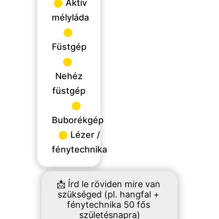
Aktív
mélyláda
Füstgép
Nehéz
füstgép
Buborékgép
Lézer /
fénytechnika