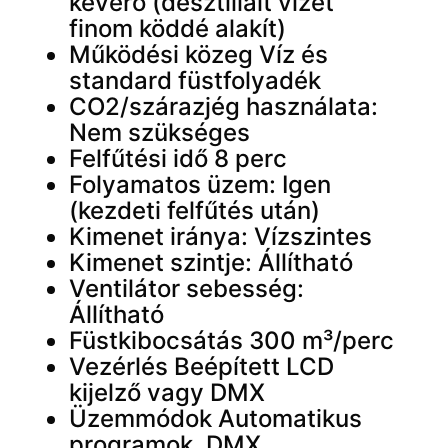
keverő (desztillált vizet
finom köddé alakít)
Működési közeg Víz és
standard füstfolyadék
CO2/szárazjég használata:
Nem szükséges
Felfűtési idő 8 perc
Folyamatos üzem: Igen
(kezdeti felfűtés után)
Kimenet iránya: Vízszintes
Kimenet szintje: Állítható
Ventilátor sebesség:
Állítható
Füstkibocsátás 300 m³/perc
Vezérlés Beépített LCD
kijelző vagy DMX
Üzemmódok Automatikus
programok, DMX