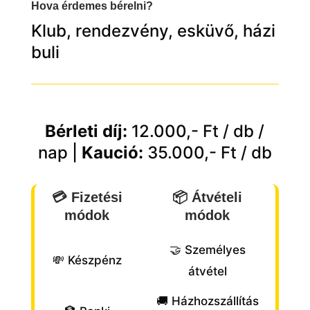
Hova érdemes bérelni?
Klub, rendezvény, esküvő, házi
buli
Bérleti díj:
12.000,- Ft / db /
nap
|
Kaució:
35.000,- Ft / db
💳 Fizetési
📦 Átvételi
módok
módok
🤝 Személyes
💸 Készpénz
átvétel
🚚 Házhozszállítás