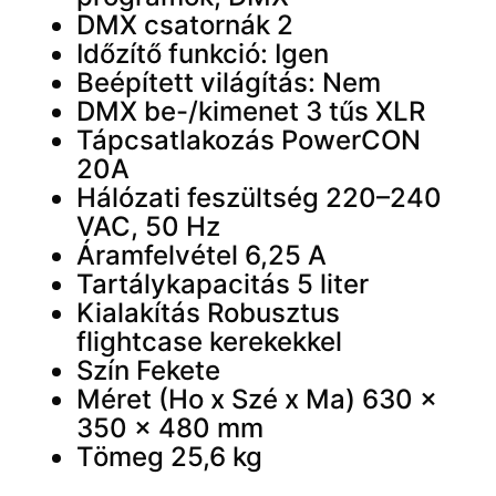
DMX csatornák 2
Időzítő funkció: Igen
Beépített világítás: Nem
DMX be-/kimenet 3 tűs XLR
Tápcsatlakozás PowerCON
20A
Hálózati feszültség 220–240
VAC, 50 Hz
Áramfelvétel 6,25 A
Tartálykapacitás 5 liter
Kialakítás Robusztus
flightcase kerekekkel
Szín Fekete
Méret (Ho x Szé x Ma) 630 x
350 x 480 mm
Tömeg 25,6 kg