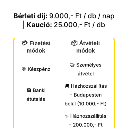
Bérleti díj:
9
.000,- Ft / db / nap
|
Kaució:
25.000,- Ft / db
💳 Fizetési
📦 Átvételi
módok
módok
🤝 Személyes
💸 Készpénz
átvétel
🚚 Házhozszállítás
🏦 Banki
– Budapesten
átutalás
belül (10.000,- Ft)
✨ Házhozszállítás
– 200.000,- Ft