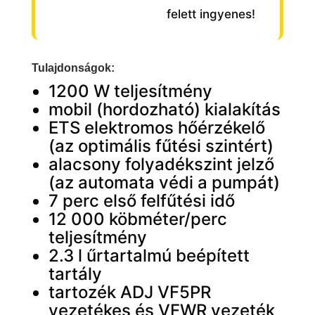
felett ingyenes!
Tulajdonságok:
1200 W teljesítmény
mobil (hordozható) kialakítás
ETS elektromos hőérzékelő
(az optimális fűtési szintért)
alacsony folyadékszint jelző
(az automata védi a pumpát)
7 perc első felfűtési idő
12 000 köbméter/perc
teljesítmény
2.3 l űrtartalmú beépített
tartály
tartozék ADJ VF5PR
vezetékes és VFWR vezeték