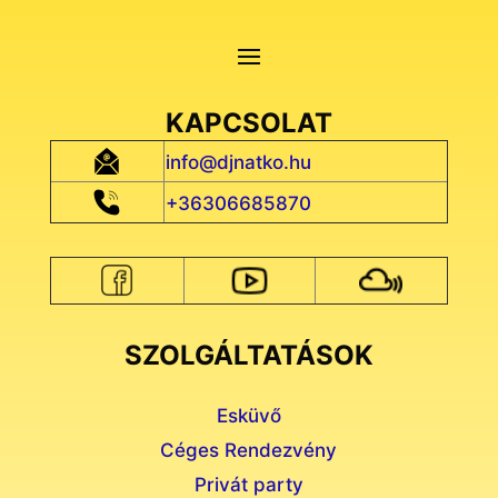
KAPCSOLAT
info@djnatko.hu
+36306685870
SZOLGÁLTATÁSOK
Esküvő
Céges Rendezvény
Privát party