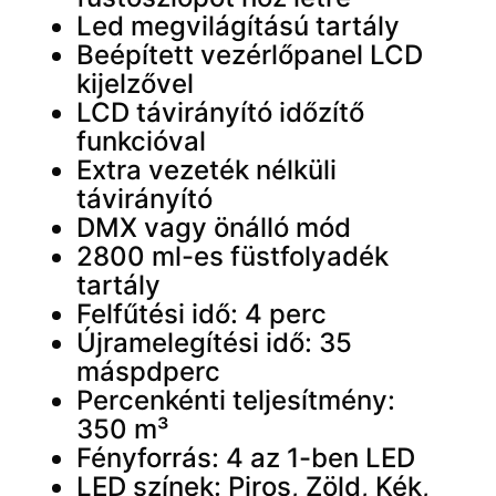
Led megvilágítású tartály
Beépített vezérlőpanel LCD
kijelzővel
LCD távirányító időzítő
funkcióval
Extra vezeték nélküli
távirányító
DMX vagy önálló mód
2800 ml-es füstfolyadék
tartály
Felfűtési idő: 4 perc
Újramelegítési idő: 35
máspdperc
Percenkénti teljesítmény:
350 m³
Fényforrás: 4 az 1-ben LED
LED színek: Piros, Zöld, Kék,