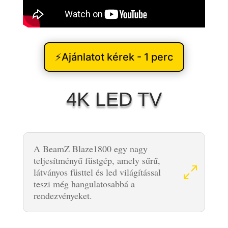
⚡Ajánlatot kérek - 1 perc
4K LED TV
A BeamZ Blaze1800 egy nagy
teljesítményű füstgép, amely sűrű,
látványos füsttel és led világítással
teszi még hangulatosabbá a
rendezvényeket.