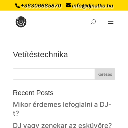
+36306685870
info@djnatko.hu
Vetítéstechnika
Keresés
Recent Posts
Mikor érdemes lefoglalni a DJ-
t?
DJ vagy zenekar az esküvőre?