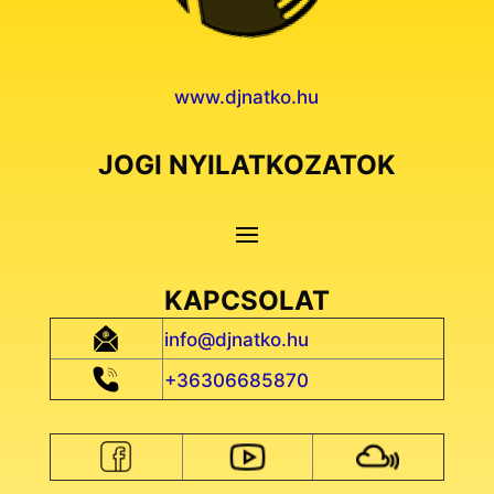
www.djnatko.hu
JOGI NYILATKOZATOK
KAPCSOLAT
info@djnatko.hu
+36306685870